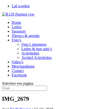
Lid worden
Home
Leden
Sponsors
Nieuws & agenda
Foto’s
Foto’s algemeen
Leden & hun auto’s
Activiteiten
Archief Activiteiten
Video’s
Merchandising
Contact
Facebook
Selecteer een pagina
IMG_2679