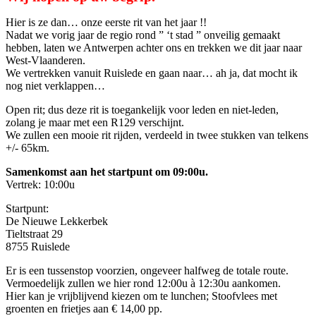
Hier is ze dan… onze eerste rit van het jaar !!
Nadat we vorig jaar de regio rond ” ‘t stad ” onveilig gemaakt
hebben, laten we Antwerpen achter ons en trekken we dit jaar naar
West-Vlaanderen.
We vertrekken vanuit Ruislede en gaan naar… ah ja, dat mocht ik
nog niet verklappen…
Open rit; dus deze rit is toegankelijk voor leden en niet-leden,
zolang je maar met een R129 verschijnt.
We zullen een mooie rit rijden, verdeeld in twee stukken van telkens
+/- 65km.
Samenkomst aan het startpunt om 09:00u.
Vertrek: 10:00u
Startpunt:
De Nieuwe Lekkerbek
Tieltstraat 29
8755 Ruislede
Er is een tussenstop voorzien, ongeveer halfweg de totale route.
Vermoedelijk zullen we hier rond 12:00u à 12:30u aankomen.
Hier kan je vrijblijvend kiezen om te lunchen; Stoofvlees met
groenten en frietjes aan € 14,00 pp.